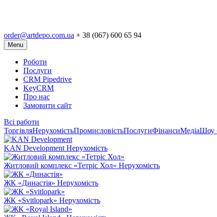
order@artdepo.com.ua
+ 38 (067) 600 65 94
Menu
Роботи
Послуги
CRM Pipedrive
KeyCRM
Про нас
Замовити сайт
Всі работи
Торгівля
Нерухомість
Промисловість
Послуги
Фінанси
Медіа
Шоу 
KAN Development
Нерухомість
Житловий комплекс «Тетріс Хол»
Нерухомість
ЖК «Династія»
Нерухомість
ЖК «Svitlopark»
Нерухомість