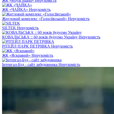
ЖК «Royal Island»
Нерухомість
ЖК «ЧАЙКА»
Нерухомість
Житловий комплекс «Голосіївський»
Нерухомість
SILTEK
Нерухомість
КОВАЛЬСЬКА :: 60 років будуємо Україну
Нерухомість
РІТЕЙЛ ПАРК ПЕТРІВКА
Нерухомість
ЖК «Яскравий»
Нерухомість
Інтергал-Буд - сайт забудовника
Нерухомість