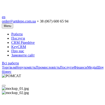
en
order@artdepo.com.ua
+ 38 (067) 600 65 94
Menu
Роботи
Послуги
CRM Pipedrive
KeyCRM
Про нас
Замовити сайт
Всі работи
Торгівля
Нерухомість
Промисловість
Послуги
Фінанси
Медіа
Шоу
бізнес