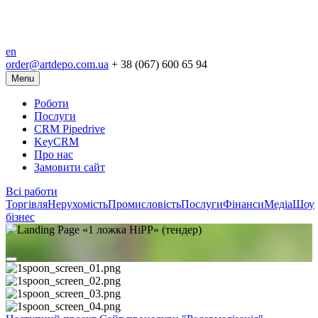
en
order@artdepo.com.ua
+ 38 (067) 600 65 94
Menu
Роботи
Послуги
CRM Pipedrive
KeyCRM
Про нас
Замовити сайт
Всі работи
Торгівля
Нерухомість
Промисловість
Послуги
Фінанси
Медіа
Шоу
бізнес