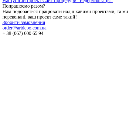
Наступний проект
Сайт процедури "Редермалізація"
Попрацюємо разом?
Нам подобається працювати над цікавими проектами, та ми
переконані, ваш проект саме такий!
Зробити замовлення
order@artdepo.com.ua
+ 38 (067) 600 65 94